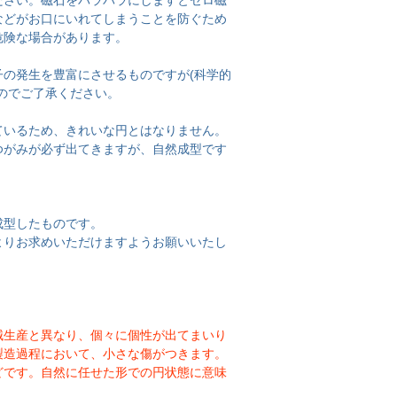
ださい。磁石をバラバラにしますとゼロ磁
などがお口にいれてしまうことを防ぐため
危険な場合があります。
の発生を豊富にさせるものですが(科学的
のでご了承ください。
ているため、きれいな円とはなりません。
ゆがみが必ず出てきますが、自然成型です
成型したものです。
よりお求めいただけますようお願いいたし
械生産と異なり、個々に個性が出てまいり
製造過程において、小さな傷がつきます。
どです。自然に任せた形での円状態に意味