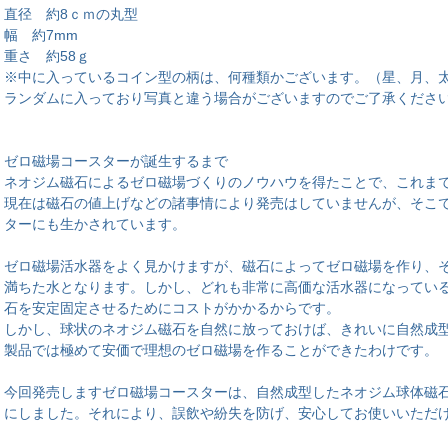
直径 約8ｃｍの丸型
幅 約7mm
重さ 約58ｇ
※中に入っているコイン型の柄は、何種類かございます。（星、月、
ランダムに入っており写真と違う場合がございますのでご了承くだ
ゼロ磁場コースターが誕生するまで
ネオジム磁石によるゼロ磁場づくりのノウハウを得たことで、これま
現在は磁石の値上げなどの諸事情により発売はしていませんが、そこ
ターにも生かされています。
ゼロ磁場活水器をよく見かけますが、磁石によってゼロ磁場を作り、
満ちた水となります。しかし、どれも非常に高価な活水器になってい
石を安定固定させるためにコストがかかるからです。
しかし、球状のネオジム磁石を自然に放っておけば、きれいに自然成型
製品では極めて安価で理想のゼロ磁場を作ることができたわけです。
今回発売しますゼロ磁場コースターは、自然成型したネオジム球体磁
にしました。それにより、誤飲や紛失を防げ、安心してお使いいただ