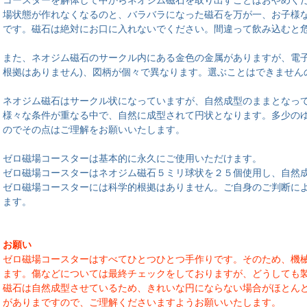
コースターを解体して中からネオジム磁石を取り出すことはおやめく
場状態が作れなくなるのと、バラバラになった磁石を万が一、お子様
です。磁石は絶対にお口に入れないでください。間違って飲み込むと
また、ネオジム磁石のサークル内にある金色の金属がありますが、電子
根拠はありません)、図柄が個々で異なります。選ぶことはできません
ネオジム磁石はサークル状になっていますが、自然成型のままとなっ
様々な条件が重なる中で、自然に成型されて円状となります。多少の
のでその点はご理解をお願いいたします。
ゼロ磁場コースターは基本的に永久にご使用いただけます。
ゼロ磁場コースターはネオジム磁石５ミリ球状を２５個使用し、自然
ゼロ磁場コースターには科学的根拠はありません。ご自身のご判断に
ます。
お願い
ゼロ磁場コースターはすべてひとつひとつ手作りです。そのため、機
ます。傷などについては最終チェックをしておりますが、どうしても
磁石は自然成型させているため、きれいな円にならない場合がほとん
がありまですので、ご理解くださいますようお願いいたします。