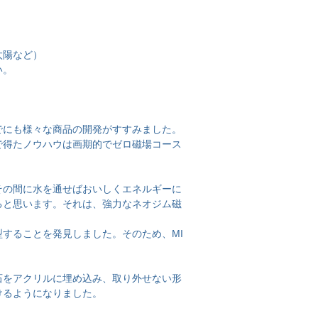
太陽など）
さい。
でにも様々な商品の開発がすすみました。
で得たノウハウは画期的でゼロ磁場コース
その間に水を通せばおいしくエネルギーに
ると思います。それは、強力なネオジム磁
することを発見しました。そのため、MI
石をアクリルに埋め込み、取り外せない形
けるようになりました。