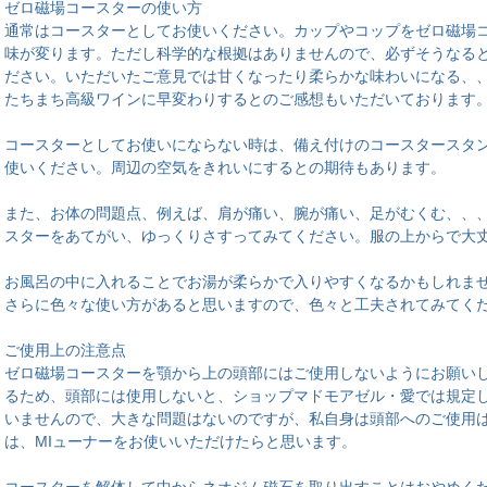
ゼロ磁場コースターの使い方
通常はコースターとしてお使いください。カップやコップをゼロ磁場
味が変ります。ただし科学的な根拠はありませんので、必ずそうなる
ださい。いただいたご意見では甘くなったり柔らかな味わいになる、
たちまち高級ワインに早変わりするとのご感想もいただいております
コースターとしてお使いにならない時は、備え付けのコースタースタ
使いください。周辺の空気をきれいにするとの期待もあります。
また、お体の問題点、例えば、肩が痛い、腕が痛い、足がむくむ、、
スターをあてがい、ゆっくりさすってみてください。服の上からで大
お風呂の中に入れることでお湯が柔らかで入りやすくなるかもしれま
さらに色々な使い方があると思いますので、色々と工夫されてみてく
ご使用上の注意点
ゼロ磁場コースターを顎から上の頭部にはご使用しないようにお願い
るため、頭部には使用しないと、ショップマドモアゼル・愛では規定
いませんので、大きな問題はないのですが、私自身は頭部へのご使用
は、MIューナーをお使いいただけたらと思います。