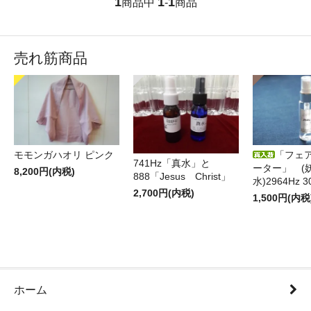
1
1
1
商品中
-
商品
売れ筋商品
モモンガハオリ ピンク
「フェ
741Hz「真水」と
ーター」 (
8,200円(内税)
888「Jesus Christ」
水)2964Hz 3
2,700円(内税)
1,500円(内税
ホーム