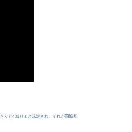
きりと432Ｈｚと規定され、それが国際基