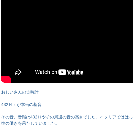
おじいさんの古時計
432Ｈｚが本当の基音
その昔、音階は432Ｈやその周辺の音の高さでした。イタリアでははっ
準の働きを果たしていました。