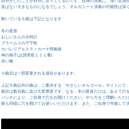
自分がしたことが自分に戻ってくるのです。自身の演奏に、深い意識
及ばない大きなものになるでしょう。オルガニート演奏の可能性は深
附いている６曲は下記となります
冬の星座
おじいさんの古時計
ブラームスの子守歌
カバレリアルスティカーナ間奏曲
神の御子は(讃美歌１１１番)
赤い靴
※曲目は一部変更される場合があります。
上記６曲以外の曲は、ご案内する「やさしいオルゴール」サイトにて
曲目は数百曲に及び大変豊富です。なを、冬の星座だけは、あえて穴
パンチにより、ご自身で穴をお開けください。やり方をご理解いただ
曲も同様に穴を開けてお使いいただけます。また、ご自身で作曲して