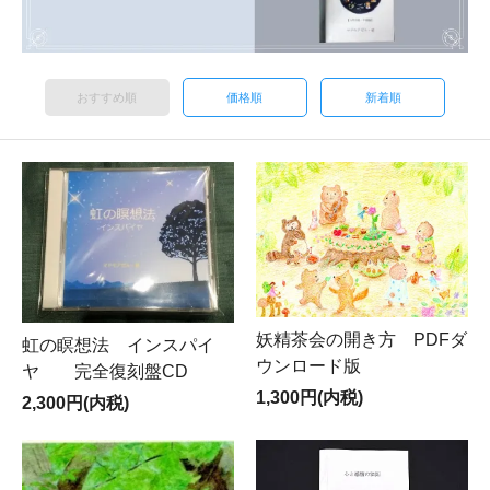
おすすめ順
価格順
新着順
妖精茶会の開き方 PDFダ
虹の瞑想法 インスパイ
ウンロード版
ヤ 完全復刻盤CD
1,300円(内税)
2,300円(内税)