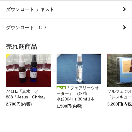
ダウンロード テキスト
ダウンロード CD
売れ筋商品
「フェアリーウオ
741Hz「真水」と
ソルフェジオ
ーター」 (妖精
888「Jesus Christ」
ドレスキュ
水)2964Hz 30ml 1本
2,700円(内税)
3,200円(内税
1,500円(内税)